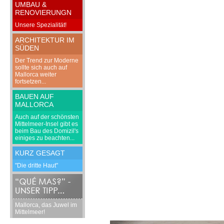
UMBAU &
RENOVIERUNGN
Unsere Spezialität!
ARCHITEKTUR IM
SÜDEN
Der Trend zur Moderne
sollte sich auch auf
Mallorca weiter
fortsetzen...
BAUEN AUF
MALLORCA
Auch auf der schönsten
Mittelmeer-Insel gibt es
beim Bau des Domizil's
einiges zu beachten...
KURZ GESAGT
"Die dritte Haut"
Mallorca, das Juwel im
Mittelmeer!