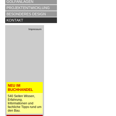
GOLFANLAGEN
PROJEKTENTWICKLUNG
BESONDERES DESIGN
KONTAKT
Impressum
NEU IM
BUCHHANDEL
540 Seiten Wissen,
Erfahrung,
Informationen und
fachliche Tipps rund um
den Bau.